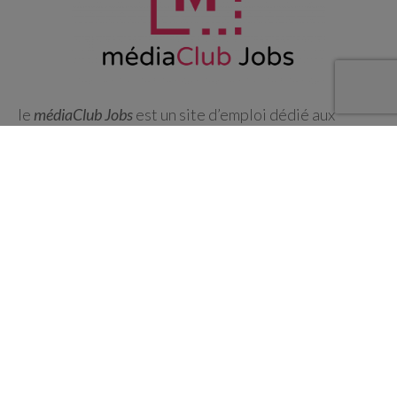
le
médiaClub Jobs
est un site d’emploi dédié aux
métiers de l’audiovisuel pour optimiser les
recherches d’emploi et simplifier les recrutements.
En savoir plus
Renseigner ce formulaire pour être recontacté