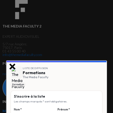
THE MEDIA FACULTY 2
EXPERT AUDIOVISUEL
5/7 rue Ampère,
75017, Paris
01 43 55 00 40
info@themediafaculty.com
POUR TOUTE RECLAMATION
reclamation@themediafaculty.com
Téléchargez notre guide de
traitement des reclamations
INFORMATIONS COMPLÉMENTAIRES
Mentions légales