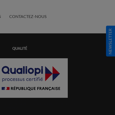
S
CONTACTEZ-NOUS
NEWSLETTER
QUALITÉ
La certification qualité a été délivrée au titre
de la catégorie d’action suivante : action de
formation