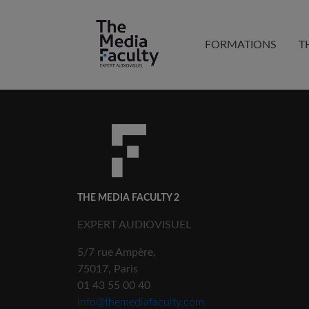
FORMATIONS
T
THE MEDIA FACULTY 2
EXPERT AUDIOVISUEL
5/7 rue Ampère,
75017, Paris
01 43 55 00 40
info@themediafaculty.com